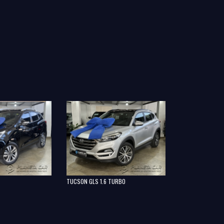
TRACKER PREMIER
TUCSON GLS 1.6 TURBO