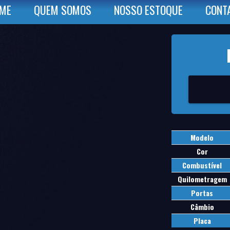
ME
QUEM SOMOS
NOSSO ESTOQUE
CONT
Modelo
Cor
Combustível
Quilometragem
Portas
Câmbio
Placa