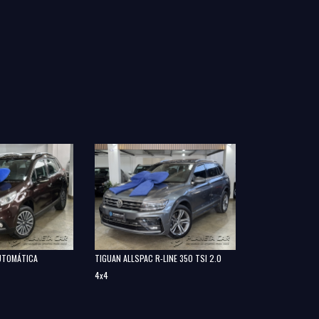
NIVUS HIGHLINE 1
AUTOMÁTICA
TIGUAN ALLSPAC R-LINE 350 TSI 2.0
4x4