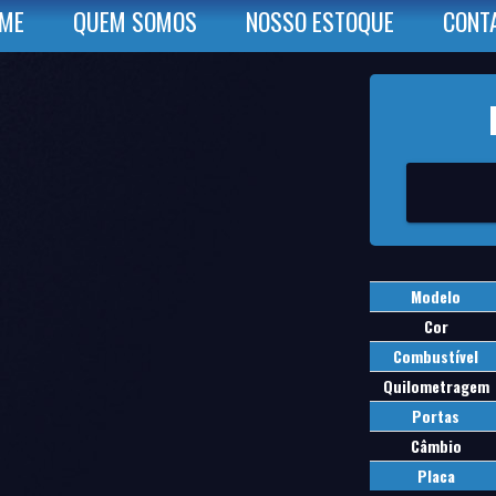
ME
QUEM SOMOS
NOSSO ESTOQUE
CONT
Modelo
Cor
Combustível
Quilometragem
Portas
Câmbio
Placa